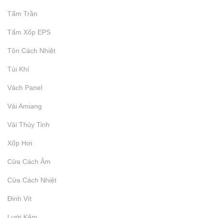
Cung Cấp Xốp Khối EPS Tạo Hình
Tấm Trần
Tấm Xốp EPS
₫
9.999
Tôn Cách Nhiệt
Túi Khí
Vách Panel
Vải Amiang
Vải Thủy Tinh
Xốp Hơi
Cửa Cách Âm
Cửa Cách Nhiệt
Đinh Vít
Lưới Kẽm