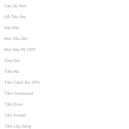
Cao Su Non
₫
9.999
Gỗ Tiêu Âm
Hạt Xốp
Mút Tiêu Âm
Mút Xốp PE OPP
Ống Gió
Tấm Alu
Tấm Cách Âm XPS
Tấm Cemboard
Tấm Eron
Tấm Fomat
Tấm Lấy Sáng