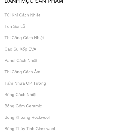
DANH MỤC SẢN PHẨM
Cung Cấp Xốp Tấm EPS
Túi Khí Cách Nhiệt
Tôn Soi Lỗ
Thi Công Cách Nhiệt
Cao Su Xốp EVA
Panel Cách Nhiệt
Thi Công Cách Âm
Tấm Nhựa ỐP Tường
Bông Cách Nhiệt
Bông Gốm Ceramic
Bông Khoáng Rockwool
Cung Cấp Xốp Khối EPS
Bông Thủy Tinh Glasswool