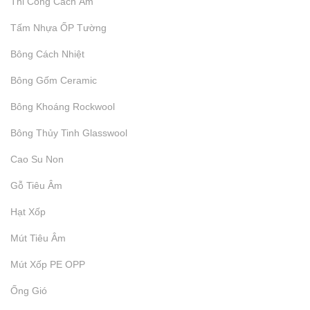
Thi Công Cách Âm
Lưới Kẽm Thi Công Mút PE
Tấm Nhựa ỐP Tường
Bông Cách Nhiệt
₫
Bông Gốm Ceramic
9.999
Bông Khoáng Rockwool
Lưỡi Kẽm Thi Công Túi Khí
Bông Thủy Tinh Glasswool
Cao Su Non
₫
9.999
Gỗ Tiêu Âm
Lưới Thép Mạ Kẽm
Hạt Xốp
Mút Tiêu Âm
₫
9.999
Mút Xốp PE OPP
Ống Gió
Thi Công Các Loại Lưới Kẽm