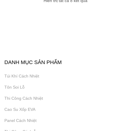
Hiển thị tất cả 8 kết quả
₫
9.999
Lưới Kẽm
₫
9.999
DANH MỤC SẢN PHẨM
Lưới Kẽm Thi Công
Túi Khí Cách Nhiệt
Tôn Soi Lỗ
₫
9.999
Thi Công Cách Nhiệt
Lưới Kẽm Thi Công Cách Nhiệt
Cao Su Xốp EVA
Panel Cách Nhiệt
₫
9.999