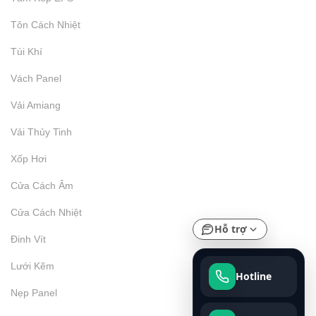
Tôn Cách Nhiệt
Túi Khí
Vách Panel
Vải Amiang
Vải Thủy Tinh
Xốp Hơi
Cửa Cách Âm
Cửa Cách Nhiệt
Hỗ trợ
Đinh Vít
Lưới Kẽm
Hotline
Nẹp Panel