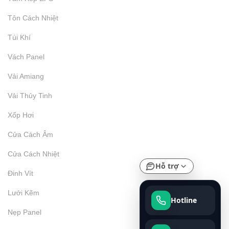
Tôn Cách Nhiệt
Túi Khí
Vách Panel
Vải Amiang
Vải Thủy Tinh
Xốp Hơi
Cửa Cách Âm
Cửa Cách Nhiệt
Hỗ trợ
Đinh Vít
Lưới Kẽm
Hotline
Nẹp Panel